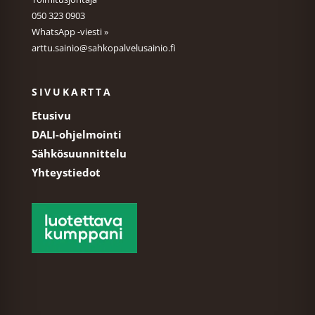
050 323 0903
WhatsApp -viesti »
arttu.sainio@sahkopalvelusainio.fi
SIVUKARTTA
Etusivu
DALI-ohjelmointi
Sähkösuunnittelu
Yhteystiedot