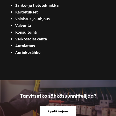
Sähkö- ja tietotekniikka
Kartoitukset
Valaistus ja -ohjaus
Valvonta
Konsultointi
Verkostolaskenta
Autolataus
Aurinkosähkö
Tarvitsetko sähkösuunnittelijaa?
Pyydä tarjous